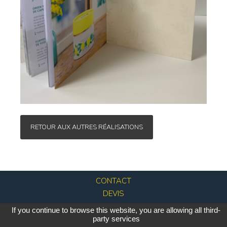
RETOUR AUX AUTRES RÉALISATIONS
Aller
CONTACT
au
DEVIS
contenu
PLAN DU SITE
If you continue to browse this website, you are allowing all third-
MENTIONS LÉGALES
party services